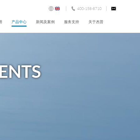
400-158-8710
用
产品中心
新闻及案例
服务支持
关于杰普
制药行业
在线分析仪
公司新闻
杰普简介
售后服务
自来水行业
多参数
展会信息
荣誉资质
常见问题
市政污水
传感器
工程案例
联系我们
资料下载
ENTS
工业用水
控制器
视频资料
锅炉水
液位 & 流量
食品和饮料
实验室水质仪表