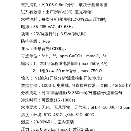
试剂消耗：约0.05-0.5ml/分析，取决于测量浓度
试剂有效期：出厂2年(<25℃, 遮光存储)
水样消耗：每次分析约消耗1L水样(2bar压力时)
电源：85-265 VAC, 47-63Hz
功耗：25VA(运行时), 3.5VA(待机时)
防护等级：IP65
显示：图形背光LCD显示
可选单位：°dH、°f、ppm CaCO
、mmol/l、°e
3
输出：1、2组可编程继电器输出(max.250V, 4A)
2、1组0 / 4–20 mA信号，max. 750 Ω
输入：IN1输入(开始分析/流量控制开关/水表)
数据存储：100组历史曲线, 可直接在仪器上查阅，4G S
分析周期：时间间隔测量(5~360min)/外部信号/流量信号
冲洗时间：可设定(15~1800s)
水质要求：无色、无悬浮物、无气泡；pH: 4–10 ;铁: < 3 ppm ;铜: <0.
温度：环境: 5°C–45°C, 水样: 5°C–40°C
湿度：20-90%RH，室内安装
压力：ca. 0.5-5 bar (max.) (建议1-2bar)