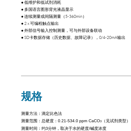
● 低维护和低试剂消耗
● 多国语言图形背光液晶显示
● 连续测量或间隔测量（5-360min）
● 2 x 可编程触点输出
● 外部信号输入控制测量，可与外部设备联动
● SD卡数据存储（历史数据、故障记录），0/4-20mA输出
规格
测量方法：滴定比色法
测量范围：总硬度：0.21-534.0 ppm CaCO
（见试剂类型），总
3
测量时间：约3分钟，取决于水的硬度/碱度浓度