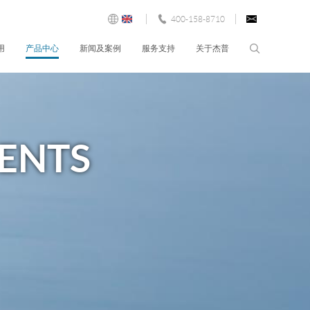
400-158-8710
用
产品中心
新闻及案例
服务支持
关于杰普
制药行业
在线分析仪
公司新闻
杰普简介
售后服务
自来水行业
多参数
展会信息
荣誉资质
常见问题
市政污水
传感器
工程案例
联系我们
资料下载
ENTS
工业用水
控制器
视频资料
锅炉水
液位 & 流量
食品和饮料
实验室水质仪表